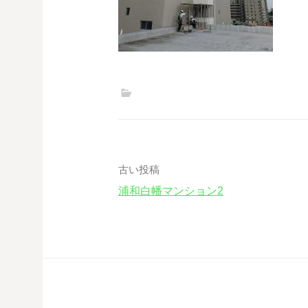
古い投稿
浦和白幡マンション2
投
稿
ナ
ビ