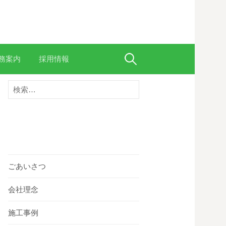
務案内
採用情報
検
検
索
索
:
:
ごあいさつ
会社理念
施工事例