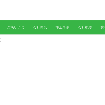
ごあいさつ
会社理念
施工事例
会社概要
業
2