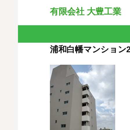
コ
有限会社 大豊工業
ン
テ
ン
ツ
へ
浦和白幡マンション
ス
キ
ッ
プ